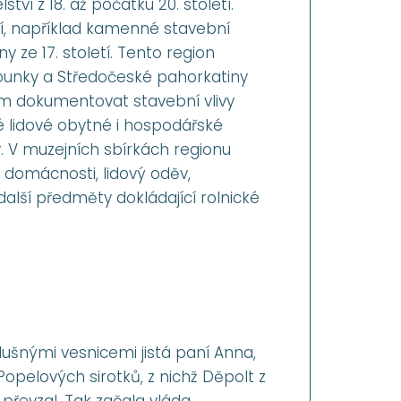
ví z 18. až počátku 20. století.
í, například kamenné stavební
ze 17. století. Tento region
ounky a Středočeské pahorkatiny
ěm dokumentovat stavební vlivy
é lidové obytné i hospodářské
ny. V muzejních sbírkách regionu
domácnosti, lidový oděv,
další předměty dokládající rolnické
ušnými vesnicemi jistá paní Anna,
opelových sirotků, z nichž Děpolt z
převzal. Tak začala vláda