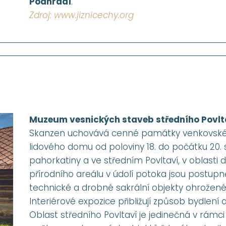
Podhradí
.
Zdroj: www.jiznicechy.org
Muzeum vesnických staveb středního Povlt
Skanzen uchovává cenné památky venkovské ar
lidového domu od poloviny 18. do počátku 20.
pahorkatiny a ve středním Povltaví, v oblast
přírodního areálu v údolí potoka jsou postup
technické a drobné sakrální objekty ohrožen
Interiérové expozice přibližují způsob bydlení 
Oblast středního Povltaví je jedinečná v rá