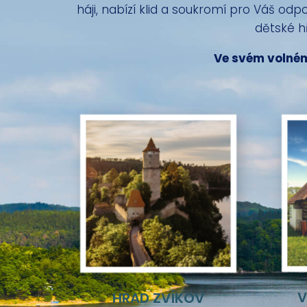
háji, nabízí klid a soukromí pro Váš odp
dětské hř
Ve svém volném
V
HRAD ZVÍKOV