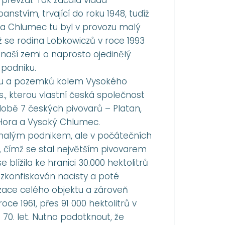
tvím, trvající do roku 1948, tudíž
 na Chlumec tu byl v provozu malý
ž se rodina Lobkowiczů v roce 1993
 naší zemi o naprosto ojedinělý
 podniku.
du a pozemků kolem Vysokého
., kterou vlastní česká společnost
 době 7 českých pivovarů – Platan,
á Hora a Vysoký Chlumec.
malým podnikem, ale v počátečních
, čímž se stal největším pivovarem
blížila ke hranici 30.000 hektolitrů
 zkonfiskován nacisty a poté
zace celého objektu a zároveň
oce 1961, přes 91 000 hektolitrů v
i 70. let. Nutno podotknout, že