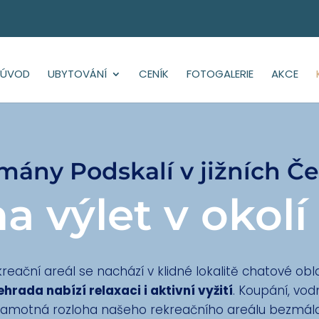
ÚVOD
UBYTOVÁNÍ
CENÍK
FOTOGALERIE
AKCE
mány Podskalí v jižních Č
 výlet v okolí
eační areál se nachází v klidné lokalitě chatové obla
hrada nabízí relaxaci i aktivní vyžití
. Koupání, vod
 Samotná rozloha našeho rekreačního areálu bezmál