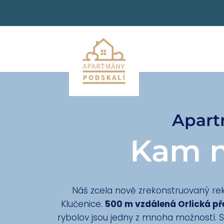
Apart
Kam na
Náš zcela nově zrekonstruovaný rekr
Klučenice.
500 m vzdálená Orlická pře
rybolov jsou jedny z mnoha možností.