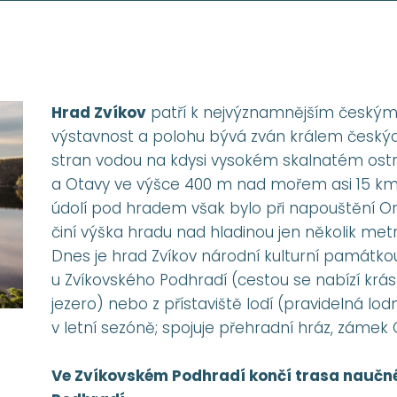
Hrad Zvíkov
patří k nejvýznamnějším českým
výstavnost a polohu bývá zván králem českých
stran vodou na kdysi vysokém skalnatém ost
a Otavy ve výšce 400 m nad mořem asi 15 km
údolí pod hradem však bylo při napouštění Or
činí výška hradu nad hladinou jen několik metr
Dnes je hrad Zvíkov národní kulturní památkou
u Zvíkovského Podhradí (cestou se nabízí krás
jezero) nebo z přístaviště lodí (pravidelná lo
v letní sezóně; spojuje přehradní hráz, zámek O
Ve Zvíkovském Podhradí končí trasa naučné 