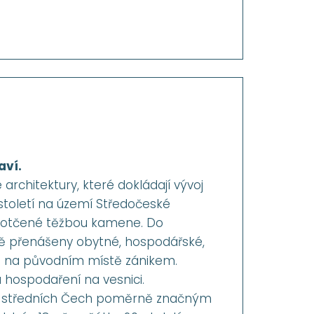
aví.
chitektury, které dokládají vývoj
 století na území Středočeské
i dotčené těžbou kamene. Do
ně přenášeny obytné, hospodářské,
é na původním místě zánikem.
a hospodaření na vesnici.
mci středních Čech poměrně značným