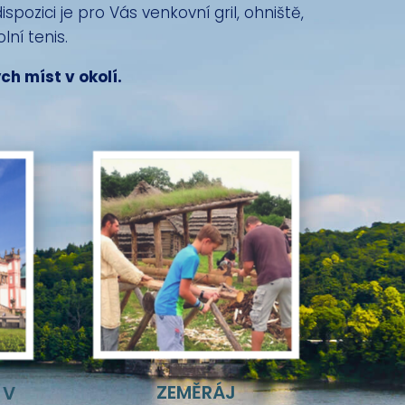
pozici je pro Vás venkovní gril, ohniště,
lní tenis.
h míst v okolí.
ZEMĚRÁJ
 V