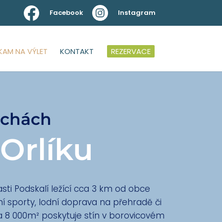
Facebook
Instagram
KAM NA VÝLET
KONTAKT
REZERVACE
echách
 Orlíku
sti Podskalí ležící cca 3 km od obce
ní sporty, lodní doprava na přehradě či
a 8 000m²
poskytuje stín v borovicovém