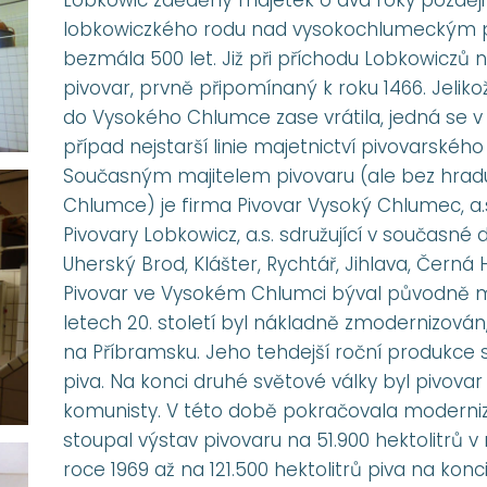
lobkowiczkého rodu nad vysokochlumeckým pans
bezmála 500 let. Již při příchodu Lobkowiczů
pivovar, prvně připomínaný k roku 1466. Jeliko
do Vysokého Chlumce zase vrátila, jedná se v
případ nejstarší linie majetnictví pivovarského
Současným majitelem pivovaru (ale bez hra
Chlumce) je firma Pivovar Vysoký Chlumec, a.s
Pivovary Lobkowicz, a.s. sdružující v současné
Uherský Brod, Klášter, Rychtář, Jihlava, Čern
Pivovar ve Vysokém Chlumci býval původně 
letech 20. století byl nákladně zmodernizován
na Příbramsku. Jeho tehdejší roční produkce se 
piva. Na konci druhé světové války byl pivovar
komunisty. V této době pokračovala moderni
stoupal výstav pivovaru na 51.900 hektolitrů v r
roce 1969 až na 121.500 hektolitrů piva na konc