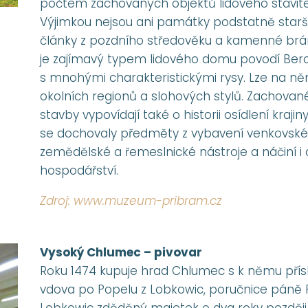
počtem zachovaných objektů lidového stavitelst
Výjimkou nejsou ani památky podstatně starš
články z pozdního středověku a kamenné brány 
je zajímavý typem lidového domu povodí Ber
s mnohými charakteristickými rysy. Lze na n
okolních regionů a slohových stylů. Zachovan
stavby vypovídají také o historii osídlení kraji
se dochovaly předměty z vybavení venkovské 
zemědělské a řemeslnické nástroje a náčiní i 
hospodářství.
Zdroj: www.muzeum-pribram.cz
Vysoký Chlumec – pivovar
Roku 1474 kupuje hrad Chlumec s k němu přísl
vdova po Popelu z Lobkowic, poručnice páně P
Lobkowic zděděný majetek o dva roky později 