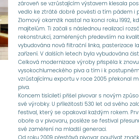
zároveň se vzrůstajícím výstavem klesala postu
vedlo ke ztrátě dobré pověsti a tím pádem i 
Zlomový okamžik nastal na konci roku 1992, k
majitelům. Ti začali s následnou realizací roz
rekonstrukcí, zaměřených především na kvalit
vybudována nová filtrační linka, pasterizace 
zařízení. V dalších letech byla vybudována čis
Celková modernizace výroby přispěla k znovu
vysokochlumeckého piva a tím i k postupnému
vzrůstajícímu exportu v roce 2005 překonal ma
piva.
Koncem tisíciletí přišel pivovar s novým způso
své výrobky. U příležitosti 530 let od svého za
festival, který se opakoval každým rokem. Pr
oboře a v pivovaru, posléze se festival přesun
své zaměření na mladší generaci.
Od roku 2009 přestává pivovar používat značk