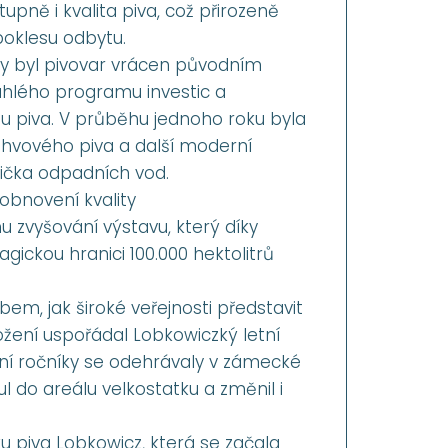
pně i kvalita piva, což přirozeně
poklesu odbytu.
dy byl pivovar vrácen původním
sáhlého programu investic a
u piva. V průběhu jednoho roku byla
lahvového piva a další moderní
tička odpadních vod.
obnovení kvality
 zvyšování výstavu, který díky
gickou hranici 100.000 hektolitrů
bem, jak široké veřejnosti představit
ložení uspořádal Lobkowiczký letní
vní ročníky se odehrávaly v zámecké
ul do areálu velkostatku a změnil i
u piva Lobkowicz, která se začala