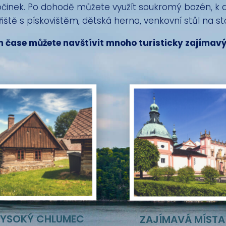
očinek. Po dohodě můžete využít soukromý bazén, k dis
iště s pískovištěm, dětská herna, venkovní stůl na sto
 čase můžete navštívit mnoho turisticky zajímavýc
YSOKÝ CHLUMEC
ZAJÍMAVÁ MÍSTA