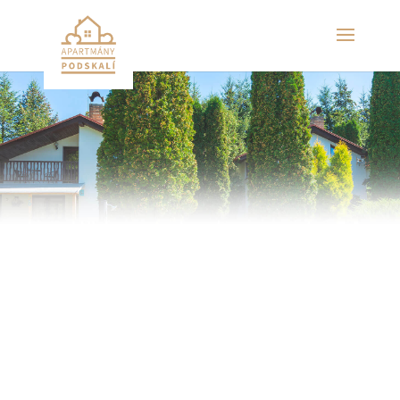
Apartmány Podskalí u Orlické přehrady
Fotogalerie
Zde si můžete prohlédnout naší fotogalerii.
Naše ubytování
Areál a okolí